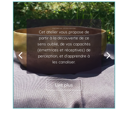
29 novembre 2020 : déployer son ressenti
Cet atelier vous propose de
partir à la découverte de ce
sens oublié, de vos capacités
(émettrices et réceptives) de
perception, et d’apprendre à
les canaliser.
Lire plus