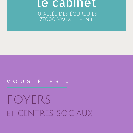
le cabinet
10 allée des écureuils
77000 Vaux le pénil
VOUS ÊTES …
FOYERS
et CENTRES SOCIAUX