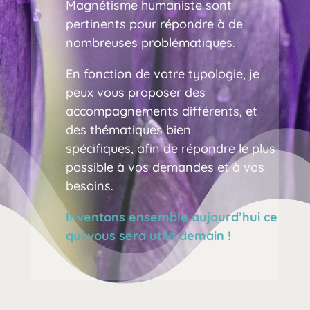
Magnétisme humaniste sont
pertinents pour répondre à de
nombreuses problématiques.
En fonction de votre typologie, je
peux vous proposer des
accompagnements différents, et
des thématiques bien
spécifiques, afin de répondre le plus
possible à vos demandes et à vos
besoins.
Inventons ensemble aujourd’hui ce
qui vous sera utile demain !