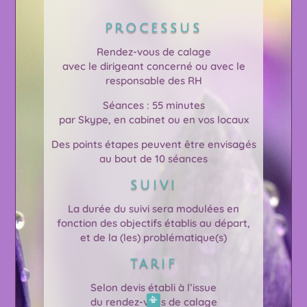
PROCESSUS
Rendez-vous de calage
avec le dirigeant concerné ou avec le
responsable des RH
Séances : 55 minutes
par Skype, en cabinet ou en vos locaux
Des points étapes peuvent être envisagés
au bout de 10 séances
SUIVI
La durée du suivi sera modulées en
fonction des objectifs établis au départ,
et de la (les) problématique(s)
TARIF
Selon devis établi à l’issue
📳
du rendez-vous de calage