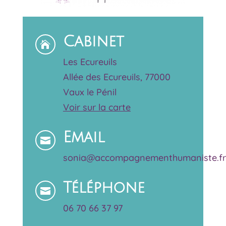
Cabinet

Les Ecureuils
Allée des Ecureuils, 77000
Vaux le Pénil
Voir sur la carte
Email

sonia@accompagnementhumaniste.fr
Téléphone

06 70 66 37 97