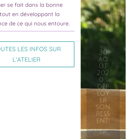
ier se fait dans la bonne
tout en développant la
ce de ce qui nous entoure.
30
ao
ût
202
UTES LES INFOS SUR
0 :
L'ATELIER
dép
loy
er
son
ress
enti
Cet
atelier
vous
propos