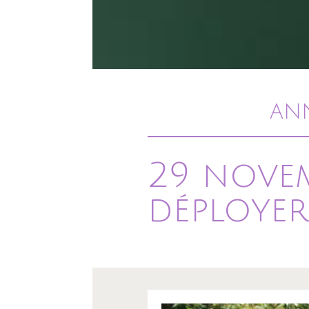
AN
29 novem
déployer