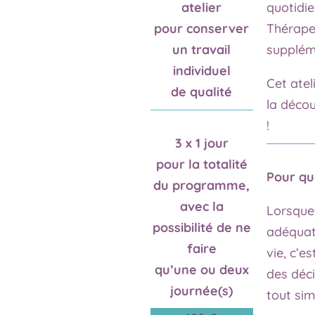
atelier
quotidie
pour conserver
Thérape
un travail
supplém
individuel
Cet atel
de qualité
la décou
!
3 x 1 jour
pour la totalité
Pour que
du programme,
avec la
Lorsque
possibilité de ne
adéquat
faire
vie, c’e
qu’une ou deux
des déci
journée(s)
tout si