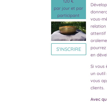
120 €
Développ
par jour et par
donnera
participant
vous-mê
relation
attentif
oraleme
pourrez 
S'INSCRIRE
en dével
Si vous 
un outil
vous ap
clients.
Avec qu