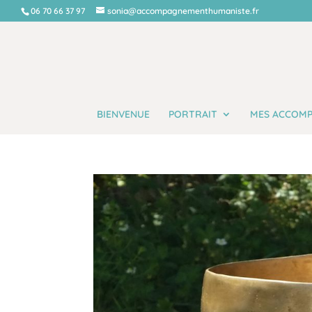
06 70 66 37 97
sonia@accompagnementhumaniste.fr
BIENVENUE
PORTRAIT
MES ACCOM