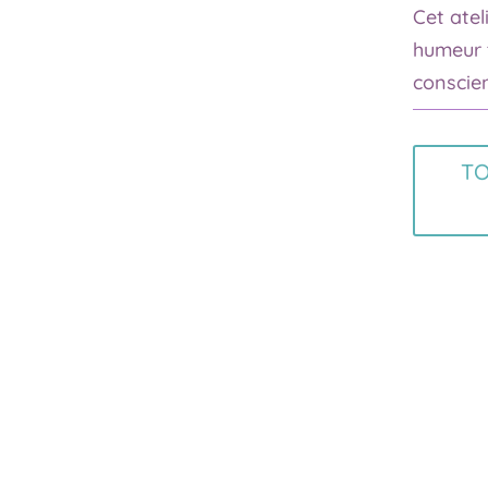
Cet atel
humeur 
conscien
TO