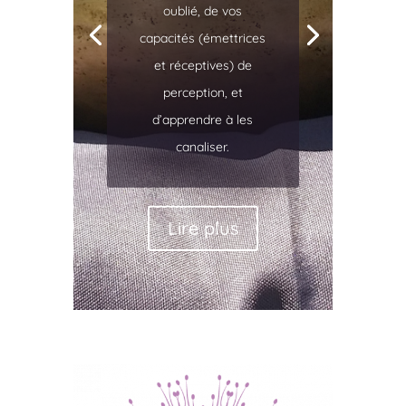
oublié, de vos
capacités (émettrices
et réceptives) de
perception, et
d’apprendre à les
canaliser.
Lire plus