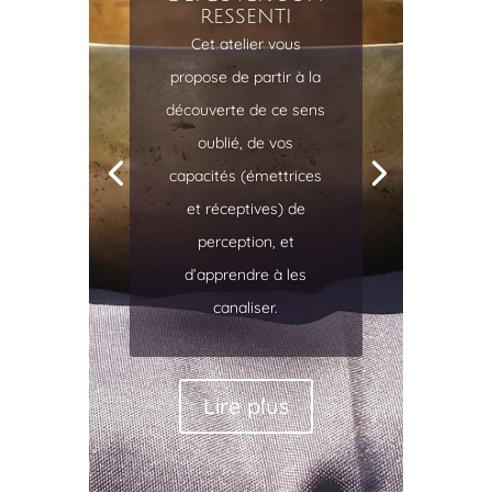
son ressenti
Cet atelier vous
propose de partir à la
découverte de ce sens
oublié, de vos
capacités (émettrices
et réceptives) de
perception, et
d’apprendre à les
canaliser.
Lire plus