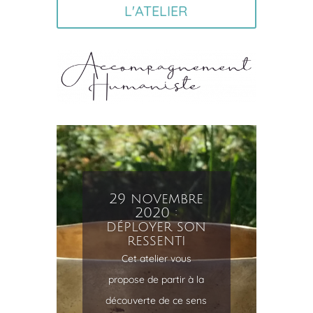
L'ATELIER
30 août 2020
: déployer
son ressenti
Cet atelier vous
propose de partir à la
découverte de ce sens