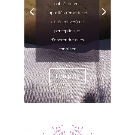
oublié, de vos
capacités (émettrices
et réceptives) de
perception, et
d’apprendre à les
canaliser.
Lire plus