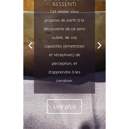
son ressenti
Cet atelier vous
propose de partir à la
découverte de ce sens
oublié, de vos
capacités (émettrices
et réceptives) de
perception, et
d’apprendre à les
canaliser.
Lire plus