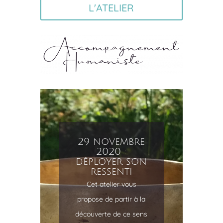
L'ATELIER
30 août 2020
: déployer
son ressenti
Cet atelier vous
propose de partir à la
découverte de ce sens